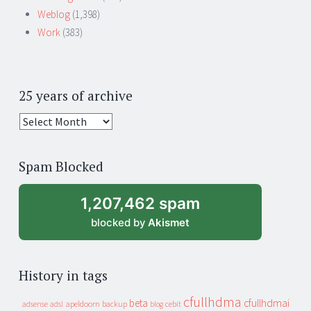
Weblog
(1,398)
Work
(383)
25 years of archive
25
years
of
Spam Blocked
archive
1,207,462 spam
blocked by
Akismet
History in tags
cfullhdma
beta
cfullhdmai
apeldoorn
backup
cebit
adsense
adsl
blog