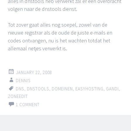
alles in dnstools heb verwerkt zal er een overdracht
volgen naar de dnstools dienst.
Tot zover gaat alles nog soepel, zowel van de
nieuwe registrar als de oude de juiste e-mails en
codes ontvangen, nu is het wachten totdat het
allemaal netjes verwerkt is.
JANUARY 22, 2008
DENNIS
DNS
,
DNSTOOLS
,
DOMEINEN
,
EASYHOSTING
,
GANDI
,
ZONEEDIT
1 COMMENT