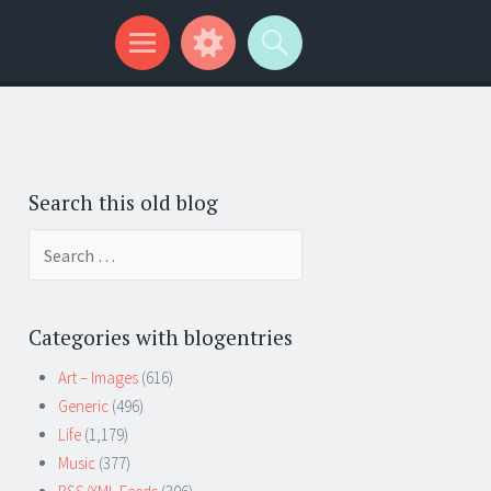
Search this old blog
Search
for:
Categories with blogentries
Art – Images
(616)
Generic
(496)
Life
(1,179)
Music
(377)