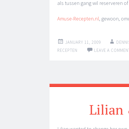
als tussen gang wil reserveren of
Amuse-Recepten.nl
, gewoon, omd
JANUARY 11, 2009
DENNI
RECEPTEN
LEAVE A COMMEN
Lilian
Lilian wanted to change her own 