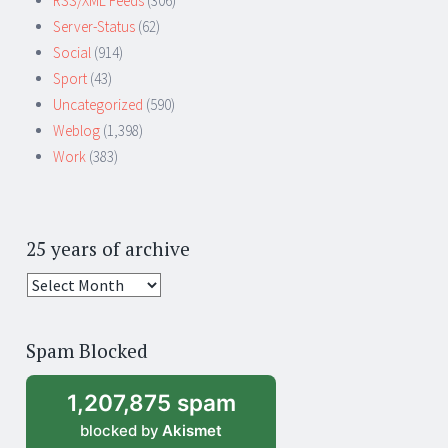
RSS/XML Feeds
(306)
Server-Status
(62)
Social
(914)
Sport
(43)
Uncategorized
(590)
Weblog
(1,398)
Work
(383)
25 years of archive
25
years
of
Spam Blocked
archive
1,207,875 spam
blocked by
Akismet