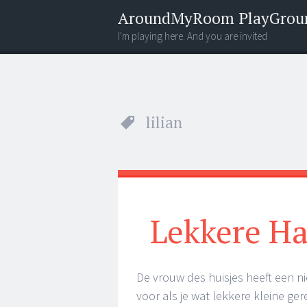
AroundMyRoom PlayGrou
I'm playing here. And you are invited
Menu
Widgets
Search
lilian
Lekkere Ha
De vrouw des huisjes heeft een n
voor als je wat lekkere kleine ger