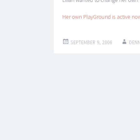
Her own PlayGround is active no
SEPTEMBER 9, 2006
DENN