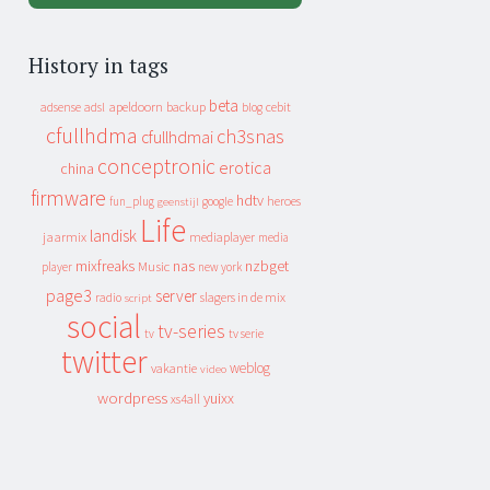
History in tags
beta
apeldoorn
backup
cebit
adsense
adsl
blog
cfullhdma
ch3snas
cfullhdmai
conceptronic
erotica
china
firmware
hdtv
heroes
fun_plug
google
geenstijl
Life
landisk
jaarmix
mediaplayer
media
mixfreaks
nas
nzbget
Music
player
new york
page3
server
slagers in de mix
radio
script
social
tv-series
tv
tv serie
twitter
weblog
vakantie
video
wordpress
yuixx
xs4all