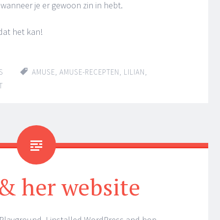
 wanneer je er gewoon zin in hebt.
at het kan!
S
AMUSE
,
AMUSE-RECEPTEN
,
LILIAN
,
T
 & her website
Playground. I installed WordPress and hop ..