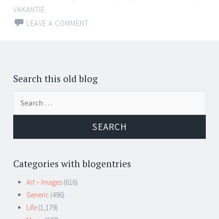
VAKANTIE
LEAVE A COMMENT
Search this old blog
Search
for:
Categories with blogentries
Art – Images
(616)
Generic
(496)
Life
(1,179)