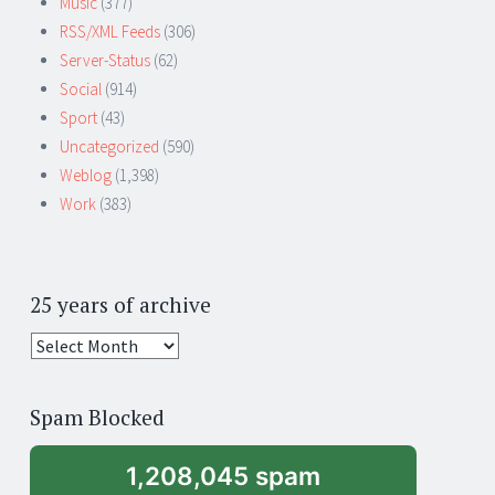
Music
(377)
RSS/XML Feeds
(306)
Server-Status
(62)
Social
(914)
Sport
(43)
Uncategorized
(590)
Weblog
(1,398)
Work
(383)
25 years of archive
25
years
of
Spam Blocked
archive
1,208,045 spam