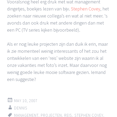
Vooralsnog heel erg druk met wat management
dingetjes, boekjes lezen van bijv.
Stephen Covey
, het
zoeken naar nieuwe collega’s en wat al niet meer. ‘s
avonds dan ook druk met andere dingen dan met
een PC (TV series kijken bijvoorbeeld).
Als er nog leuke projecten zijn dan duik ik erin, maar
ik zie momenteel weinig interessants of het zou het
ontwikkelen van een ‘reis’ website zijn waarin ik al
onze vakanties met foto’s inzet. Maar daarvoor nog
weinig goede leuke mooie software gezien. Iemand
een suggestie?
MAY 10, 2007
DENNIS
MANAGEMENT
,
PROJECTEN
,
REIS
,
STEPHEN COVEY
,