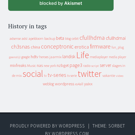
blocked by
Akismet
History in tags
cfullhdma
beta
cfullhdmai
apeldoorn
backup
cebit
adsense
adsl
blog
conceptronic
firmware
ch3snas
erotica
china
fun_plug
Life
landisk
hdtv
heroes
jaarmix
mediaplayer
google
media player
geenstijl
page3
server
mixfreaks
nas
nzbget
Music
slagers in
new york
radio
script
social
twitter
tv-series
de mix
vakantie
tv
tv serie
video
wordpress
yuixx
weblog
xs4all
PROUDLY POWERED BY WORDPRESS
|
THEME: SORBET
BY
WORDPRESS.COM
.