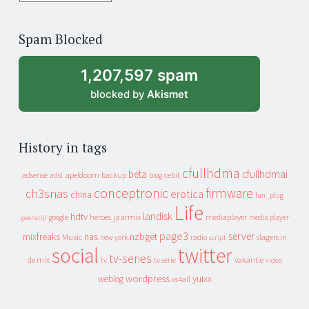
years
of
Spam Blocked
archive
1,207,597 spam
blocked by
Akismet
History in tags
cfullhdma
beta
cfullhdmai
apeldoorn
backup
cebit
adsense
adsl
blog
conceptronic
firmware
ch3snas
erotica
china
fun_plug
Life
landisk
hdtv
heroes
jaarmix
mediaplayer
google
media player
geenstijl
page3
server
mixfreaks
nas
nzbget
Music
slagers in
new york
radio
script
social
twitter
tv-series
de mix
vakantie
tv
tv serie
video
wordpress
yuixx
weblog
xs4all