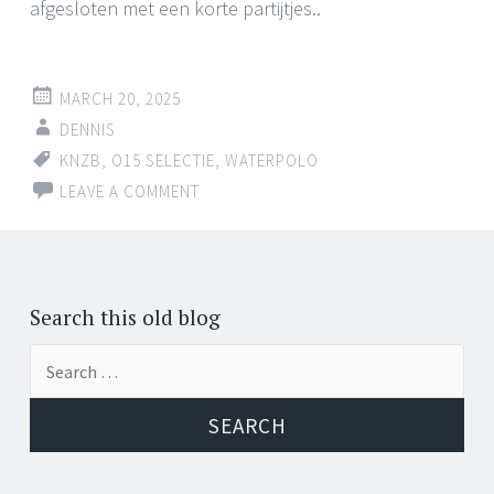
afgesloten met een korte partijtjes..
MARCH 20, 2025
DENNIS
KNZB
,
O15 SELECTIE
,
WATERPOLO
LEAVE A COMMENT
Search this old blog
Search
for: