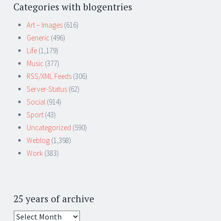
Categories with blogentries
Art – Images
(616)
Generic
(496)
Life
(1,179)
Music
(377)
RSS/XML Feeds
(306)
Server-Status
(62)
Social
(914)
Sport
(43)
Uncategorized
(590)
Weblog
(1,398)
Work
(383)
25 years of archive
25