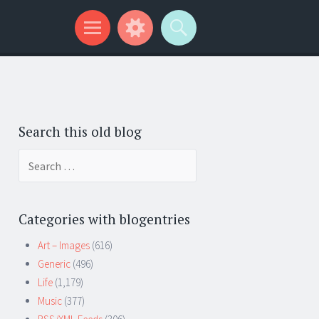
Search this old blog
Search
for:
Categories with blogentries
Art – Images
(616)
Generic
(496)
Life
(1,179)
Music
(377)