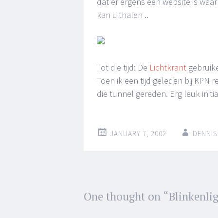
dat er ergens een website is wa
kan uithalen ..
Tot die tijd: De
Lichtkrant
gebruike
Toen ik een tijd geleden bij KPN 
die tunnel gereden. Erg leuk initiat
JANUARY 7, 2002
DENNIS
Post
One thought on “
Blinkenli
←
→
navigation