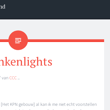
nd
nkenlights
‘ van
CCC
..
, [Het KPN gebouw] al kan ik me niet echt voorstellen