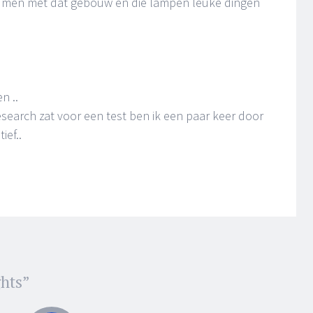
ar men met dat gebouw en die lampen leuke dingen
n ..
research zat voor een test ben ik een paar keer door
ief..
ghts
”