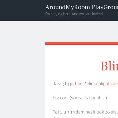
AroundMyRoom PlayGrou
I'm playing here. And you are invited
Menu
Widgets
Search
Bli
Ik zag bij
jult.net
‘
blinkenlights.de
Erg cool (vooral ‘s nachts.. )
Rottuurrrrrrdam heeft ook zoiets