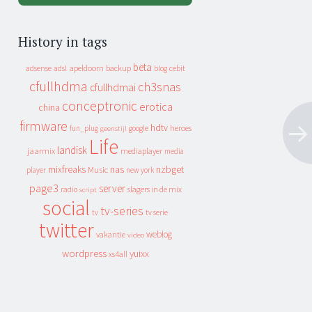
History in tags
beta
apeldoorn
backup
cebit
adsense
adsl
blog
cfullhdma
ch3snas
cfullhdmai
conceptronic
erotica
china
firmware
hdtv
heroes
fun_plug
google
geenstijl
Life
landisk
jaarmix
mediaplayer
media
mixfreaks
nas
nzbget
Music
player
new york
page3
server
slagers in de mix
radio
script
social
tv-series
tv
tv serie
twitter
weblog
vakantie
video
wordpress
yuixx
xs4all