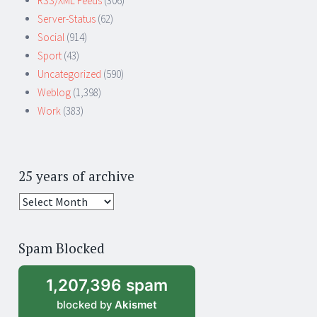
RSS/XML Feeds
(306)
Server-Status
(62)
Social
(914)
Sport
(43)
Uncategorized
(590)
Weblog
(1,398)
Work
(383)
25 years of archive
25
years
of
Spam Blocked
archive
1,207,396 spam
blocked by
Akismet