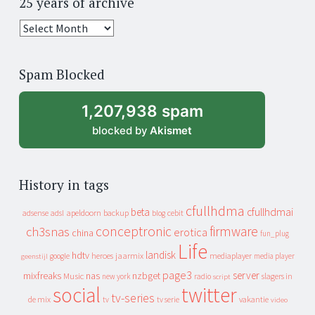
25 years of archive
25
years
of
Spam Blocked
archive
1,207,938 spam
blocked by
Akismet
History in tags
cfullhdma
beta
cfullhdmai
apeldoorn
backup
cebit
adsense
adsl
blog
conceptronic
firmware
ch3snas
erotica
china
fun_plug
Life
landisk
hdtv
heroes
jaarmix
mediaplayer
google
media player
geenstijl
page3
server
mixfreaks
nas
nzbget
Music
slagers in
new york
radio
script
social
twitter
tv-series
de mix
vakantie
tv
tv serie
video