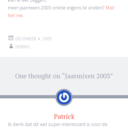
meer jaarmixen 2003 online ergens te vinden?
Mail
het me.
DECEMBER 4, 2003
DENNIS
Post
One thought on “
Jaarmixen 2003
”
←
→
navigation
Patrick
Ik denk dat dit wel super interessant is voor de