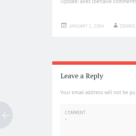
Update: alles (behalve comments)
JANUARY 1, 2004
DENNIS
Post
←
→
navigation
Leave a Reply
Your email address will not be pu
COMMENT
*