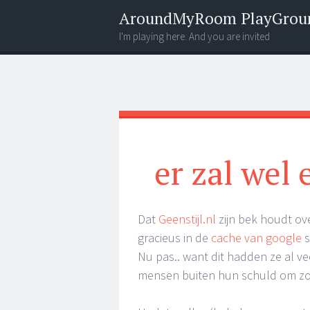
AroundMyRoom PlayGrou
I'm playing here. And you are invited
Menu
Widgets
Search
er zal wel
Dat
Geenstijl.nl
zijn bek houdt ov
gracieus in de
cache van google
s
Nu pas.. want dit hadden ze al v
mensen buiten hun schuld om zo te