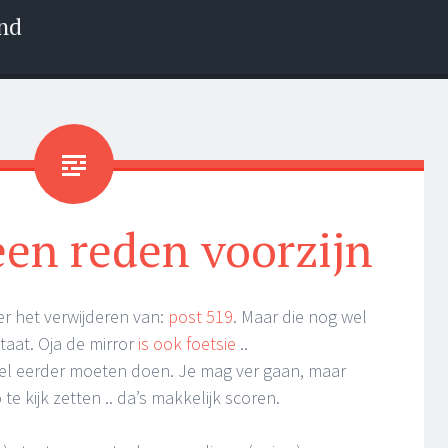
nd
 een reden voorzijn
er het verwijderen van:
post 519
. Maar die nog wel
taat. Oja de mirror
is ook foetsie
..
eel eerder moeten doen. Je mag ver gaan, maar
 kijk zetten .. da’s makkelijk scoren.