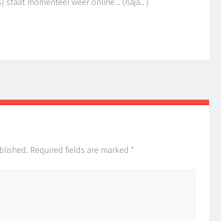
 staat momenteel weer online .. (naja.. )
blished.
Required fields are marked
*