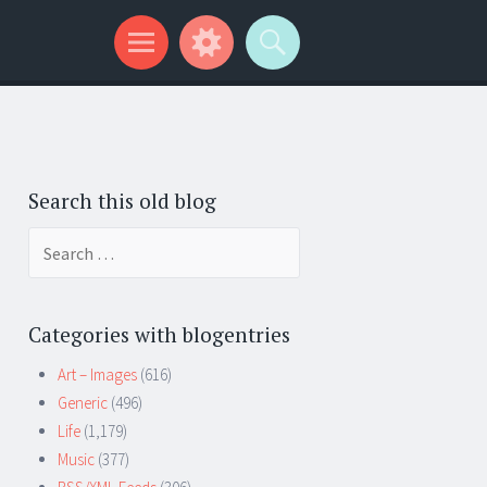
Search this old blog
Search
for:
Categories with blogentries
Art – Images
(616)
Generic
(496)
Life
(1,179)
Music
(377)