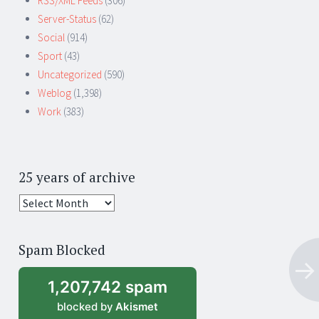
RSS/XML Feeds
(306)
Server-Status
(62)
Social
(914)
Sport
(43)
Uncategorized
(590)
Weblog
(1,398)
Work
(383)
25 years of archive
25
years
of
Spam Blocked
archive
1,207,742 spam
blocked by
Akismet