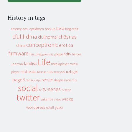
History in tags
beta
apeldoorn
backup
cebit
adsense
adsl
blog
cfullhdma
ch3snas
cfullhdmai
conceptronic
erotica
china
firmware
hdtv
heroes
fun_plug
google
geenstijl
Life
landisk
jaarmix
mediaplayer
media
mixfreaks
nas
nzbget
Music
player
new york
page3
server
slagers in de mix
radio
script
social
tv-series
tv
tv serie
twitter
weblog
vakantie
video
wordpress
yuixx
xs4all