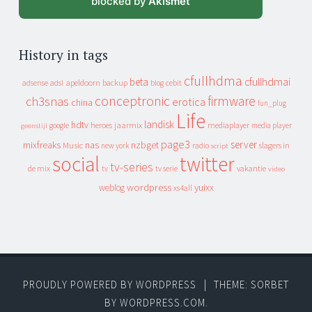
blocked by
Akismet
History in tags
cfullhdma
beta
cfullhdmai
apeldoorn
backup
cebit
adsense
adsl
blog
conceptronic
firmware
ch3snas
erotica
china
fun_plug
Life
landisk
hdtv
heroes
jaarmix
mediaplayer
google
media player
geenstijl
page3
server
mixfreaks
nas
nzbget
Music
slagers in
new york
radio
script
social
twitter
tv-series
de mix
vakantie
tv
tv serie
video
wordpress
yuixx
weblog
xs4all
PROUDLY POWERED BY WORDPRESS
|
THEME: SORBET
BY
WORDPRESS.COM
.