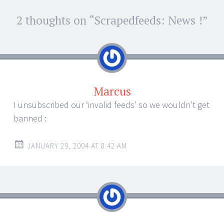
Post
2 thoughts on “
Scrapedfeeds: News !
”
←
→
navigation
Marcus
I unsubscribed our ‘invalid feeds’ so we wouldn’t get
banned :
JANUARY 29, 2004 AT 8:42 AM