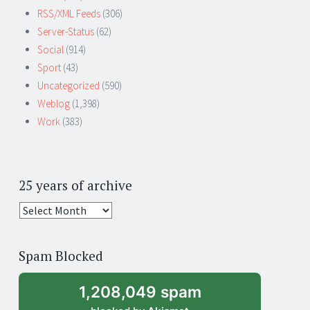
RSS/XML Feeds
(306)
Server-Status
(62)
Social
(914)
Sport
(43)
Uncategorized
(590)
Weblog
(1,398)
Work
(383)
25 years of archive
25
years
of
Spam Blocked
archive
1,208,049 spam