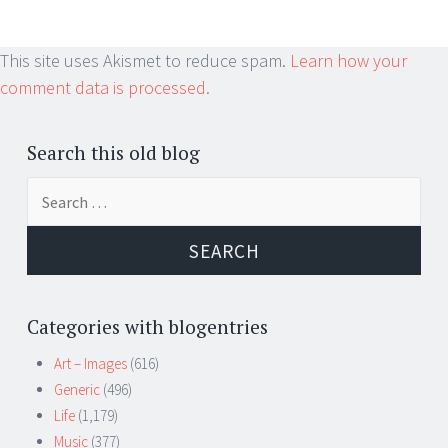
This site uses Akismet to reduce spam.
Learn how your
comment data is processed.
Search this old blog
Search
for:
Categories with blogentries
Art – Images
(616)
Generic
(496)
Life
(1,179)
Music
(377)