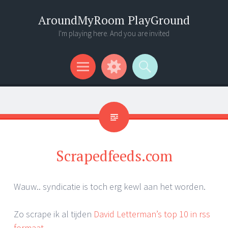
AroundMyRoom PlayGround
I'm playing here. And you are invited
Menu
Widgets
Search
Scrapedfeeds.com
Wauw.. syndicatie is toch erg kewl aan het worden.
Zo scrape ik al tijden
David Letterman’s top 10 in rss
formaat