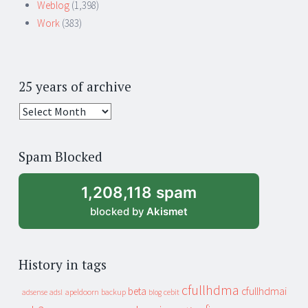
Weblog
(1,398)
Work
(383)
25 years of archive
25
years
of
Spam Blocked
archive
1,208,118 spam
blocked by
Akismet
History in tags
cfullhdma
beta
cfullhdmai
apeldoorn
backup
cebit
adsense
adsl
blog