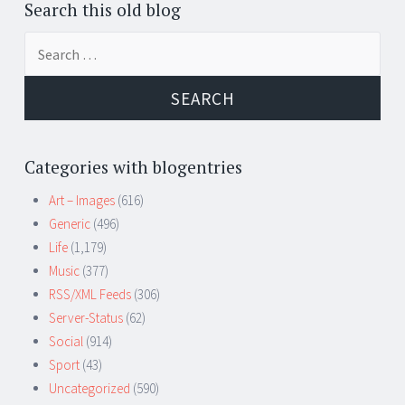
Search this old blog
Search
for:
Categories with blogentries
Art – Images
(616)
Generic
(496)
Life
(1,179)
Music
(377)
RSS/XML Feeds
(306)
Server-Status
(62)
Social
(914)
Sport
(43)
Uncategorized
(590)