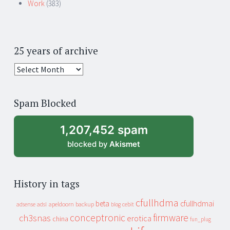
Work
(383)
25 years of archive
25
years
of
Spam Blocked
archive
1,207,452 spam
blocked by
Akismet
History in tags
cfullhdma
beta
cfullhdmai
apeldoorn
backup
cebit
adsense
adsl
blog
conceptronic
firmware
ch3snas
erotica
china
fun_plug