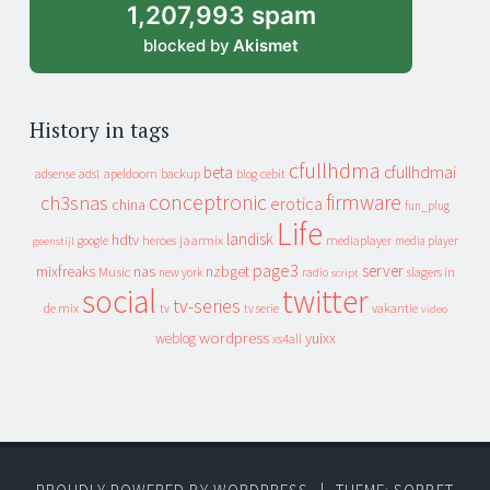
1,207,993 spam
blocked by
Akismet
History in tags
cfullhdma
beta
cfullhdmai
apeldoorn
backup
cebit
adsense
adsl
blog
conceptronic
firmware
ch3snas
erotica
china
fun_plug
Life
landisk
hdtv
heroes
jaarmix
mediaplayer
google
media player
geenstijl
page3
server
mixfreaks
nas
nzbget
Music
slagers in
new york
radio
script
social
twitter
tv-series
de mix
vakantie
tv
tv serie
video
wordpress
yuixx
weblog
xs4all