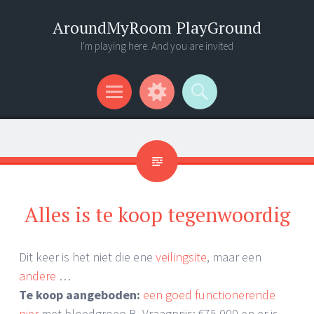
AroundMyRoom PlayGround
I'm playing here. And you are invited
Menu
Widgets
Search
Alles is te koop tegenwoordig
Dit keer is het niet die ene
veilingsite
, maar een
andere
…
Te koop aangeboden:
een goed functionerende
nier
met bloedgroep B. Vraagprijs: €75.000 en er is