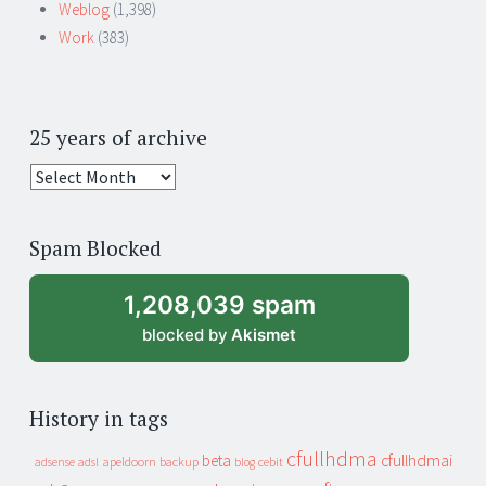
Weblog
(1,398)
Work
(383)
25 years of archive
25
years
of
Spam Blocked
archive
1,208,039 spam
blocked by
Akismet
History in tags
cfullhdma
beta
cfullhdmai
apeldoorn
backup
cebit
adsense
adsl
blog