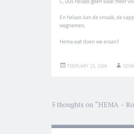
C. Dus helaas geen waar meer voo
En helaas kan de smaak, de sapp
wegnemen.
Hema wat doen we eraan?
FEBRUARY 15, 2006
DENN
Post
5 thoughts on “
HEMA – Ro
←
→
navigation