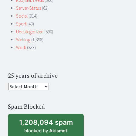
RSS/XML Feeds
(306)
Server-Status
(62)
Social
(914)
Sport
(43)
Uncategorized
(590)
Weblog
(1,398)
Work
(383)
25 years of archive
25
years
of
Spam Blocked
archive
1,208,094 spam
blocked by
Akismet