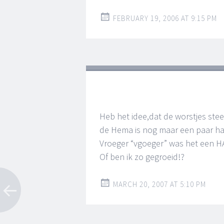
FEBRUARY 19, 2006 AT 9:15 PM
Heb het idee,dat de worstjes ste
de Hema is nog maar een paar ha
Vroeger “vgoeger” was het een H
Of ben ik zo gegroeid!?
MARCH 20, 2007 AT 5:10 PM