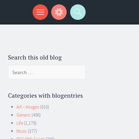
Search this old blog
Search
for:
Categories with blogentries
Art – Images
(616)
Generic
(496)
Life
(1,179)
Music
(377)