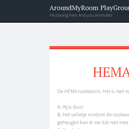
AroundMyRoom PlayGrou
I'm playing here. And you are invited
Menu
Widgets
Search
HEMA 
De HEMA rookworst. Het is niet m
A. Hij is duur
B. het velletje rondom de rookwor
geheugen kan ik me dat niet meer