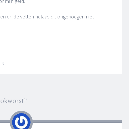
r mijn geld.
en en de vetten helaas dit ongenoegen niet
IS
okworst
”