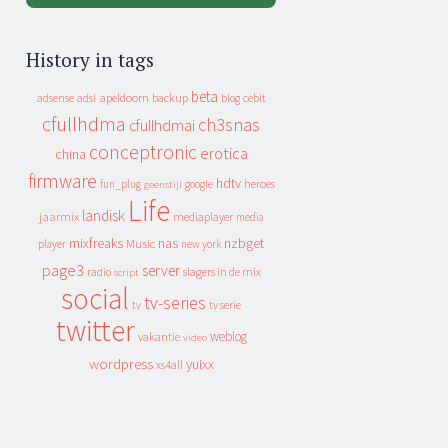
History in tags
beta
apeldoorn
backup
cebit
adsense
adsl
blog
cfullhdma
ch3snas
cfullhdmai
conceptronic
erotica
china
firmware
hdtv
heroes
fun_plug
google
geenstijl
Life
landisk
jaarmix
mediaplayer
media
mixfreaks
nas
nzbget
Music
player
new york
page3
server
slagers in de mix
radio
script
social
tv-series
tv
tv serie
twitter
weblog
vakantie
video
wordpress
yuixx
xs4all