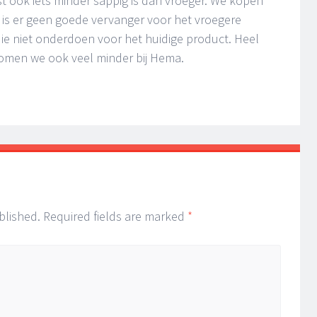
 ook iets minder sappig is dan vroeger. We kopen
 is er geen goede vervanger voor het vroegere
die niet onderdoen voor het huidige product. Heel
men we ook veel minder bij Hema.
blished.
Required fields are marked
*