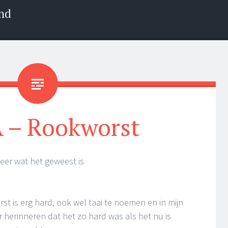
nd
– Rookworst
eer wat het geweest is
st is erg hard, ook wel taai te noemen en in mijn
 herinneren dat het zo hard was als het nu is