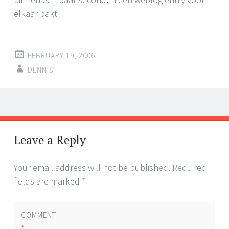
elkaar bakt
FEBRUARY 19, 2006
DENNIS
Post
←
→
navigation
Leave a Reply
Your email address will not be published.
Required
fields are marked
*
COMMENT
*