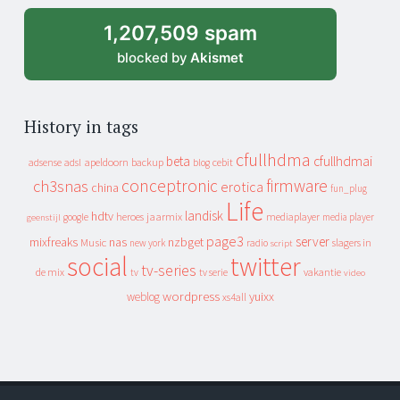
1,207,509 spam
blocked by
Akismet
History in tags
cfullhdma
beta
cfullhdmai
apeldoorn
backup
cebit
adsense
adsl
blog
conceptronic
firmware
ch3snas
erotica
china
fun_plug
Life
landisk
hdtv
heroes
jaarmix
mediaplayer
google
media player
geenstijl
page3
server
mixfreaks
nas
nzbget
Music
slagers in
new york
radio
script
social
twitter
tv-series
de mix
vakantie
tv
tv serie
video
wordpress
yuixx
weblog
xs4all