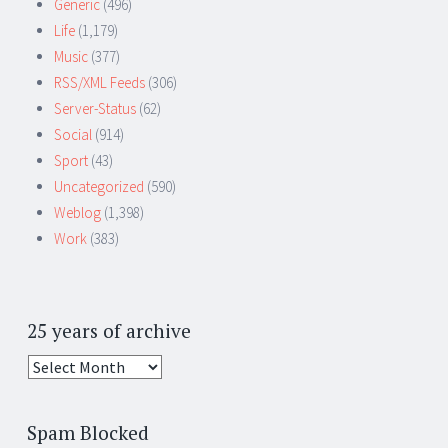
Generic
(496)
Life
(1,179)
Music
(377)
RSS/XML Feeds
(306)
Server-Status
(62)
Social
(914)
Sport
(43)
Uncategorized
(590)
Weblog
(1,398)
Work
(383)
25 years of archive
25
years
of
Spam Blocked
archive