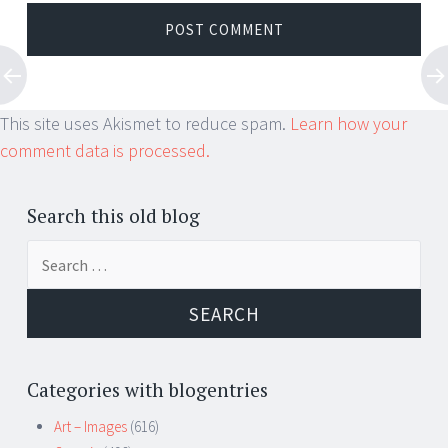
This site uses Akismet to reduce spam.
Learn how your
comment data is processed.
Search this old blog
Search
for:
Categories with blogentries
Art – Images
(616)