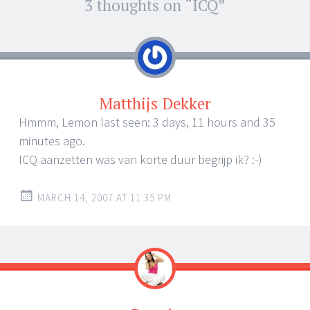
Post
3 thoughts on “
ICQ
”
←
→
navigation
Matthijs Dekker
Hmmm, Lemon last seen: 3 days, 11 hours and 35
minutes ago.
ICQ aanzetten was van korte duur begrijp ik? :-)
MARCH 14, 2007 AT 11:35 PM