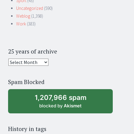
Sport
(43)
Uncategorized
(590)
Weblog
(1,398)
Work
(383)
25 years of archive
25
years
of
Spam Blocked
archive
1,207,966 spam
blocked by
Akismet
History in tags