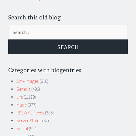
Search this old blog
Search
for:
Categories with blogentries
Art – Images
(616)
Generic
(496)
Life
(1,179)
Music
(377)
RSS/XML Feeds
(306)
Server-Status
(62)
Social
(914)