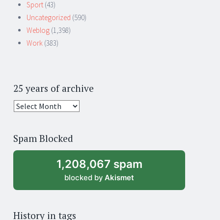
Sport
(43)
Uncategorized
(590)
Weblog
(1,398)
Work
(383)
25 years of archive
25
years
of
Spam Blocked
archive
1,208,067 spam
blocked by
Akismet
History in tags