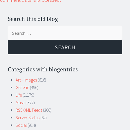
Search this old blog
Search
for:
Categories with blogentries
Art – Images
(616)
Generic
(496)
Life
(1,179)
Music
(377)
RSS/XML Feeds
(306)
Server-Status
(62)
Social
(914)