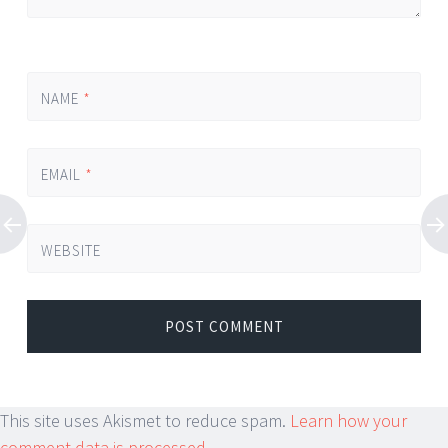
NAME
*
EMAIL
*
WEBSITE
This site uses Akismet to reduce spam.
Learn how your
comment data is processed.