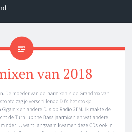
nd
mixen van 2018
xen. De moeder van de jaarmixen is de Grandmix van
topte zag je verschillende DJ’s het stokje
 Gigamix en andere DJs op Radio 3FM. Ik raakte de
 kocht de Turn up the Bass jaarmixen en wat andere
n minder … want langzaam kwamen deze CDs ook in