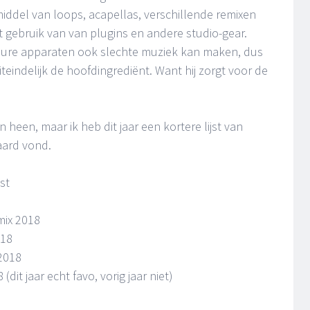
middel van loops, acapellas, verschillende remixen
t gebruik van van plugins en andere studio-gear.
 dure apparaten ook slechte muziek kan maken, dus
uiteindelijk de hoofdingrediënt. Want hij zorgt voor de
n heen, maar ik heb dit jaar een kortere lijst van
aard vond.
st
mix 2018
018
 2018
it jaar echt favo, vorig jaar niet)