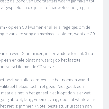
ncept: de Bond van Doorstarters waarin jaarmixen tot
afgespeeld en die je niet of nauwelijks nog tegen
rmix op een CD kwamen er allerlei regeltjes om de
lengte van een song en maximaal x platen, want de CD
wamen weer Grandmixen, in een andere format: 3 uur
 op een enkele plaat na waarbij op het laatste
am verschild met de CD versie.
 het bezit van alle jaarmixen die het noemen waard
kwalitatief helaas toch niet goed. Niet goed: een
maar als het in het geheel niet klopt dan is er wat
rgang abrupt, lang, vreemd, vaag, open of whatever is,
het niet is: jammer. (Note: beste stuurlui staan aan