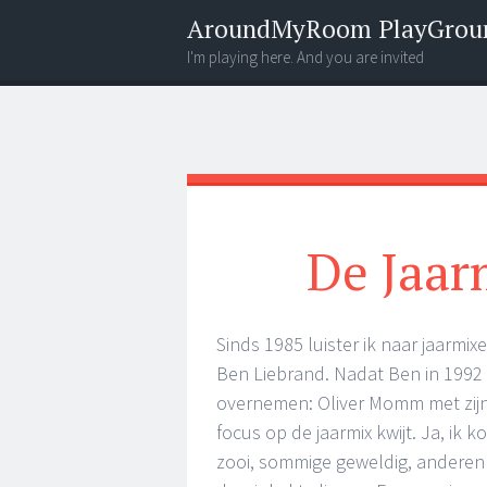
AroundMyRoom PlayGrou
I'm playing here. And you are invited
Menu
Widgets
Search
De Jaar
Sinds 1985 luister ik naar jaarmi
Ben Liebrand. Nadat Ben in 1992 s
overnemen: Oliver Momm met zijn
focus op de jaarmix kwijt. Ja, ik
zooi, sommige geweldig, andere