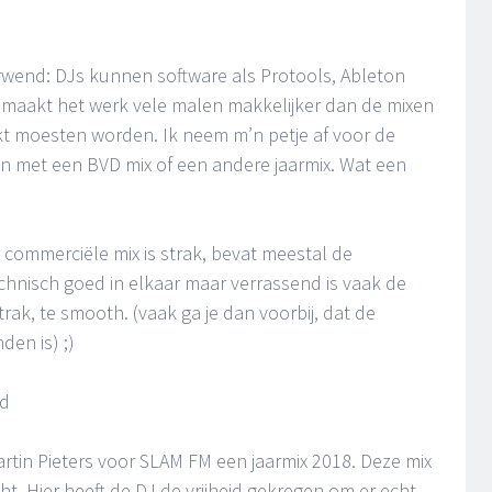
erwend: DJs kunnen software als Protools, Ableton
t maakt het werk vele malen makkelijker dan de mixen
lakt moesten worden. Ik neem m’n petje af voor de
ren met een BVD mix of een andere jaarmix. Wat een
n commerciële mix is strak, bevat meestal de
hnisch goed in elkaar maar verrassend is vaak de
 strak, te smooth. (vaak ga je dan voorbij, dat de
en is) ;)
jd
artin Pieters voor SLAM FM een jaarmix 2018. Deze mix
t. Hier heeft de DJ de vrijheid gekregen om er echt