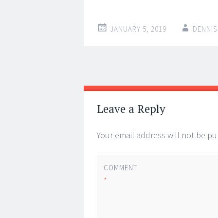
JANUARY 5, 2019
DENNIS
Post
←
→
navigation
Leave a Reply
Your email address will not be pu
COMMENT
*