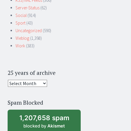
RSS/XML Feeds
(306)
Server-Status
(62)
Social
(914)
Sport
(43)
Uncategorized
(590)
Weblog
(1,398)
Work
(383)
25 years of archive
25
years
of
Spam Blocked
archive
1,207,658 spam
blocked by
Akismet