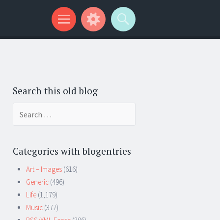
Search this old blog
Search
for:
Categories with blogentries
Art – Images
(616)
Generic
(496)
Life
(1,179)
Music
(377)