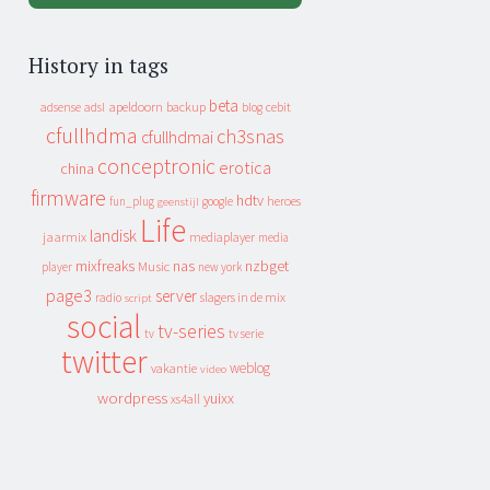
History in tags
beta
apeldoorn
backup
cebit
adsense
adsl
blog
cfullhdma
ch3snas
cfullhdmai
conceptronic
erotica
china
firmware
hdtv
heroes
fun_plug
google
geenstijl
Life
landisk
jaarmix
mediaplayer
media
mixfreaks
nas
nzbget
Music
player
new york
page3
server
slagers in de mix
radio
script
social
tv-series
tv
tv serie
twitter
weblog
vakantie
video
wordpress
yuixx
xs4all