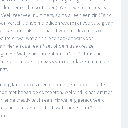
 verder niemand tekort doen). Want: wat een feest is
n. Veel, zeer veel nummers, soms alleen een zin (Panic
an verschillende melodieën waarbij er veelvuldig van
ruik is gemaakt. Dat maakt voor mij deze mix zo
beurd er wel wat en zit je te zoeken wat voor
dan hier en daar een ? zet bij de muziekkeuze,
g meer. Wat je niet accepteert in ‘vele’ standaard
eze mix omdat deze op basis van de gekozen nummers
ingt.
n erg lang proces is en dat er ergens brood op de
ede met bepaalde concepten. Wel vind ik het jammer
er de creativiteit in een mix wel erg gereduceerd
ce jaarmix luisteren is toch wat anders dan 3 uur
ters.