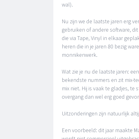
wal).
Nu zijn we de laatste jaren erg v
gebruiken of andere software, di
die via Tape, Vinyl in elkaar gep
heren die in je jaren 80 bezig wa
monnikenwerk.
Wat zie je nu de laatste jaren: ee
bekendste nummers en zit mix-tec
mix niet. Hij is vaak te gladjes, te
overgang dan wel erg goed gevond
Uitzonderingen zijn natuurlijk alti
Een voorbeeld: dit jaar maakte M
wordt niet commercieel uitgebrach