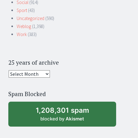
Social
(914)
Sport
(43)
Uncategorized
(590)
Weblog
(1,398)
Work
(383)
25 years of archive
25
years
of
Spam Blocked
archive
1,208,301 spam
blocked by
Akismet