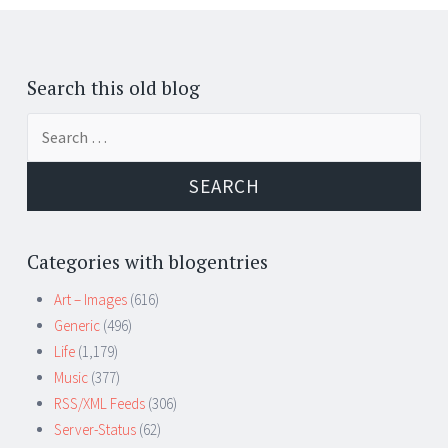
Search this old blog
Search
for:
Categories with blogentries
Art – Images
(616)
Generic
(496)
Life
(1,179)
Music
(377)
RSS/XML Feeds
(306)
Server-Status
(62)