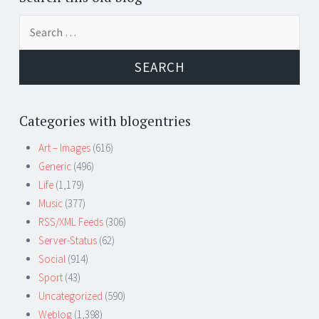
Search
for:
Categories with blogentries
Art – Images
(616)
Generic
(496)
Life
(1,179)
Music
(377)
RSS/XML Feeds
(306)
Server-Status
(62)
Social
(914)
Sport
(43)
Uncategorized
(590)
Weblog
(1,398)