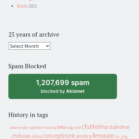
Work
(383)
25 years of archive
25
years
of
Spam Blocked
archive
1,207,699 spam
blocked by
Akismet
History in tags
cfullhdma
beta
cfullhdmai
apeldoorn
backup
cebit
adsense
adsl
blog
conceptronic
firmware
ch3snas
erotica
china
fun_plug