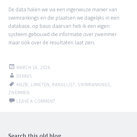
De data halen we via een ingenieuze manier van
swimrankings en die plaatsen we dagelijks in een
database. op basis daarvan heb ik een eigen
systeem gebouwd die informatie over zwemmer
maar ook over de resultaten laat zien.
MARCH 18, 2026
DENNIS
KNZB
,
LIMIETEN
,
RANGLIJST
,
SWIMRANKINGS
,
ZWEMMEN
LEAVE A COMMENT
Search this old blog