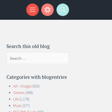
Search this old blog
Search
for:
Categories with blogentries
Art – Images
(616)
Generic
(496)
Life
(1,179)
Music
(377)