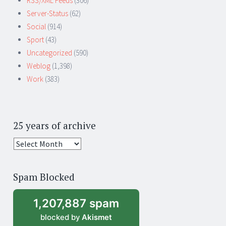
RSS/XML Feeds
(306)
Server-Status
(62)
Social
(914)
Sport
(43)
Uncategorized
(590)
Weblog
(1,398)
Work
(383)
25 years of archive
25
years
of
Spam Blocked
archive
1,207,887 spam
blocked by
Akismet