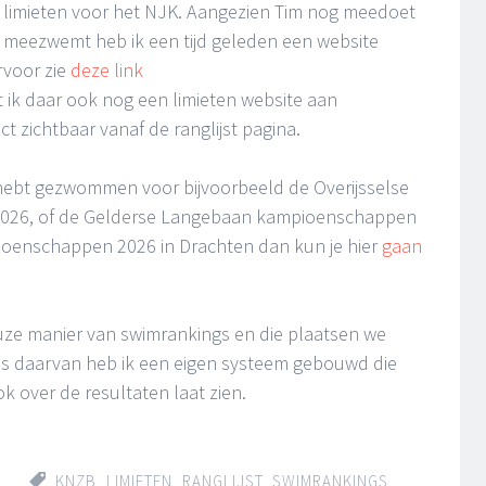
 limieten voor het NJK. Aangezien Tim nog meedoet
meezwemt heb ik een tijd geleden een website
rvoor zie
deze link
t ik daar ook nog een limieten website aan
ct zichtbaar vanaf de ranglijst pagina.
t hebt gezwommen voor bijvoorbeeld de Overijsselse
26, of de Gelderse Langebaan kampioenschappen
oenschappen 2026 in Drachten dan kun je hier
gaan
uze manier van swimrankings en die plaatsen we
sis daarvan heb ik een eigen systeem gebouwd die
 over de resultaten laat zien.
KNZB
,
LIMIETEN
,
RANGLIJST
,
SWIMRANKINGS
,