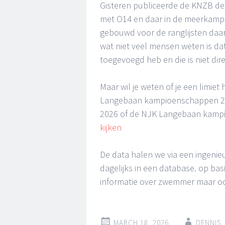
Gisteren publiceerde de KNZB de
met O14 en daar in de meerkamp 
gebouwd voor de ranglijsten daa
wat niet veel mensen weten is da
toegevoegd heb en die is niet dire
Maar wil je weten of je een limie
Langebaan kampioenschappen 20
2026 of de NJK Langebaan kampi
kijken
De data halen we via een ingenie
dagelijks in een database. op ba
informatie over zwemmer maar ook
MARCH 18, 2026
DENNIS