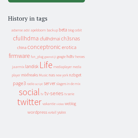
History in tags
beta
apeldoorn
backup
cebit
adsense
adsl
blog
cfullhdma
ch3snas
cfullhdmai
conceptronic
erotica
china
firmware
hdtv
heroes
fun_plug
google
geenstijl
Life
landisk
jaarmix
mediaplayer
media
mixfreaks
nas
nzbget
Music
player
new york
page3
server
slagers in de mix
radio
script
social
tv-series
tv
tv serie
twitter
weblog
vakantie
video
wordpress
yuixx
xs4all