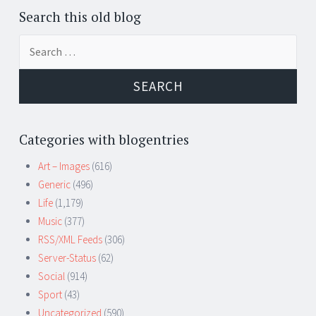
Search this old blog
Search
for:
Categories with blogentries
Art – Images
(616)
Generic
(496)
Life
(1,179)
Music
(377)
RSS/XML Feeds
(306)
Server-Status
(62)
Social
(914)
Sport
(43)
Uncategorized
(590)