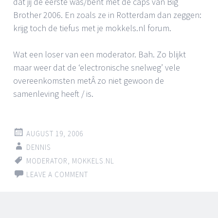
dat jij de eerste was/bent met de caps van Big
Brother 2006. En zoals ze in Rotterdam dan zeggen:
krijg toch de tiefus met je mokkels.nl forum.
Wat een loser van een moderator. Bah. Zo blijkt
maar weer dat de ‘electronische snelweg’ vele
overeenkomsten metÂ zo niet gewoon de
samenleving heeft / is.
AUGUST 19, 2006
DENNIS
MODERATOR
,
MOKKELS.NL
LEAVE A COMMENT