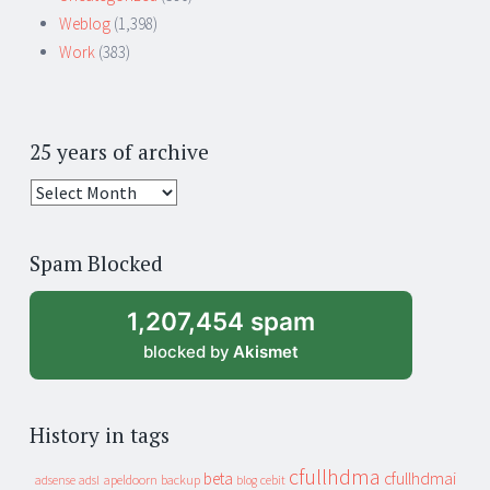
Weblog
(1,398)
Work
(383)
25 years of archive
25
years
of
Spam Blocked
archive
1,207,454 spam
blocked by
Akismet
History in tags
cfullhdma
beta
cfullhdmai
apeldoorn
backup
cebit
adsense
adsl
blog