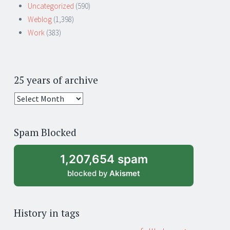
Uncategorized
(590)
Weblog
(1,398)
Work
(383)
25 years of archive
25
years
of
Spam Blocked
archive
1,207,654 spam
blocked by
Akismet
History in tags