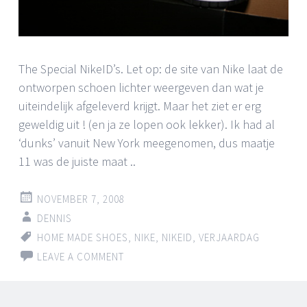
The Special NikeID’s. Let op: de site van Nike laat de
ontworpen schoen lichter weergeven dan wat je
uiteindelijk afgeleverd krijgt. Maar het ziet er erg
geweldig uit ! (en ja ze lopen ook lekker). Ik had al
‘dunks’ vanuit New York meegenomen, dus maatje
11 was de juiste maat ..
NOVEMBER 7, 2008
DENNIS
HOME MADE SHOES
,
NIKE
,
NIKEID
,
VERJAARDAG
LEAVE A COMMENT