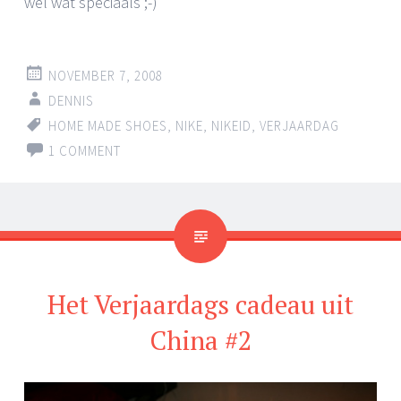
wel wat speciaals ;-)
NOVEMBER 7, 2008
DENNIS
HOME MADE SHOES
,
NIKE
,
NIKEID
,
VERJAARDAG
1 COMMENT
Het Verjaardags cadeau uit
China #2