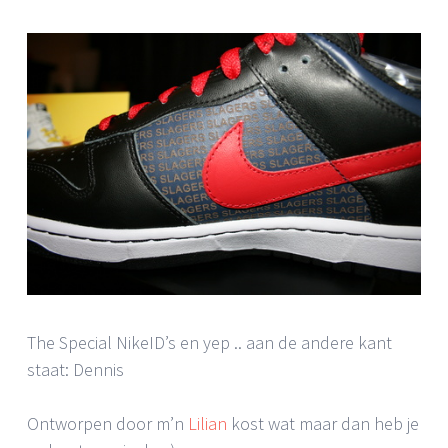
The Special NikeID’s en yep .. aan de andere kant
staat: Dennis
Ontworpen door m’n
Lilian
kost wat maar dan heb je