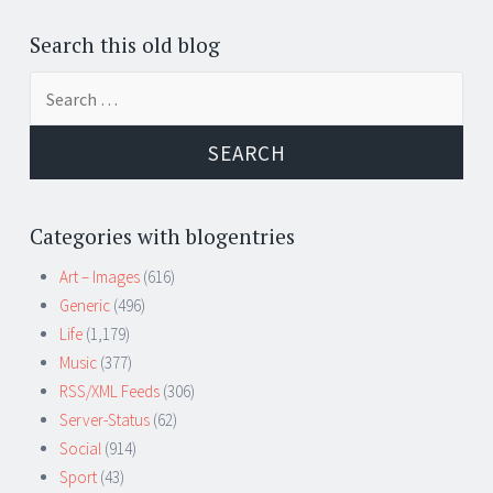
Search this old blog
Search
for:
Categories with blogentries
Art – Images
(616)
Generic
(496)
Life
(1,179)
Music
(377)
RSS/XML Feeds
(306)
Server-Status
(62)
Social
(914)
Sport
(43)