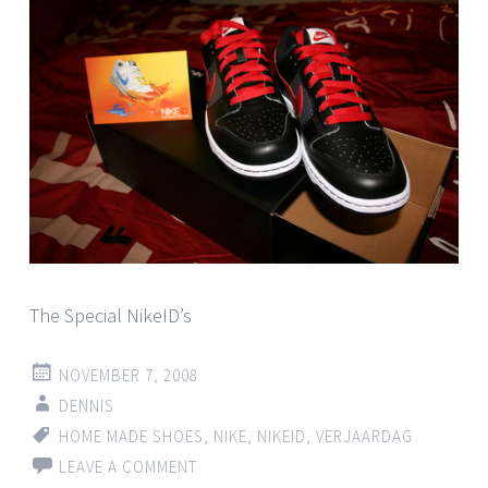
The Special NikeID’s
NOVEMBER 7, 2008
DENNIS
HOME MADE SHOES
,
NIKE
,
NIKEID
,
VERJAARDAG
LEAVE A COMMENT