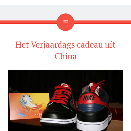
Het Verjaardags cadeau uit
China