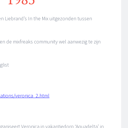
n Liebrand’s In the Mix uitgezonden tussen
en de mixfreaks community wel aanwezig te zijn
glist
tations/veronica_2.html
niseert Veronica in vakantiedorp ‘Aquadelta’ in