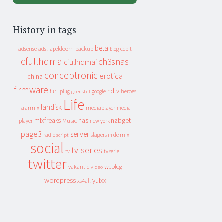
History in tags
beta
apeldoorn
backup
cebit
adsense
adsl
blog
cfullhdma
ch3snas
cfullhdmai
conceptronic
erotica
china
firmware
hdtv
heroes
fun_plug
google
geenstijl
Life
landisk
jaarmix
mediaplayer
media
mixfreaks
nas
nzbget
Music
player
new york
page3
server
slagers in de mix
radio
script
social
tv-series
tv
tv serie
twitter
weblog
vakantie
video
wordpress
yuixx
xs4all