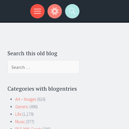
Search this old blog
Search
for:
Categories with blogentries
Art – Images
(616)
Generic
(496)
Life
(1,179)
Music
(377)