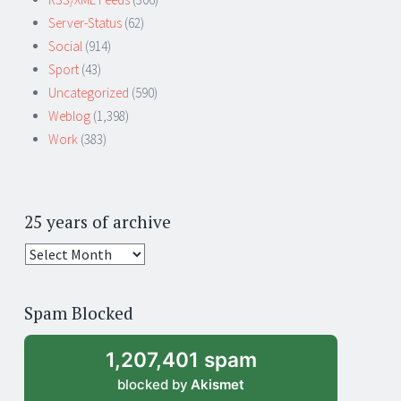
Server-Status
(62)
Social
(914)
Sport
(43)
Uncategorized
(590)
Weblog
(1,398)
Work
(383)
25 years of archive
25
years
of
Spam Blocked
archive
1,207,401 spam
blocked by
Akismet