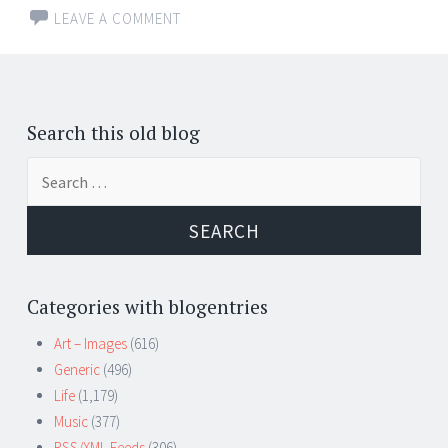
LEAVE A COMMENT
Search this old blog
Search
for:
Categories with blogentries
Art – Images
(616)
Generic
(496)
Life
(1,179)
Music
(377)
RSS/XML Feeds
(306)