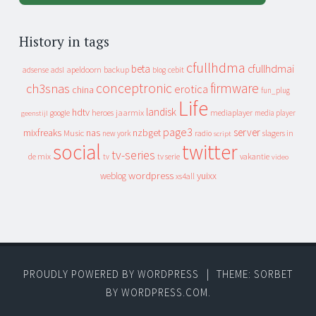
History in tags
cfullhdma
beta
cfullhdmai
apeldoorn
backup
cebit
adsense
adsl
blog
conceptronic
firmware
ch3snas
erotica
china
fun_plug
Life
landisk
hdtv
heroes
jaarmix
mediaplayer
google
media player
geenstijl
page3
server
mixfreaks
nas
nzbget
Music
slagers in
new york
radio
script
social
twitter
tv-series
de mix
vakantie
tv
tv serie
video
wordpress
yuixx
weblog
xs4all
PROUDLY POWERED BY WORDPRESS
|
THEME: SORBET
BY
WORDPRESS.COM
.