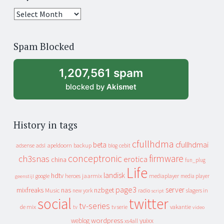
25
years
of
Spam Blocked
archive
1,207,561 spam
blocked by
Akismet
History in tags
cfullhdma
beta
cfullhdmai
apeldoorn
backup
cebit
adsense
adsl
blog
conceptronic
firmware
ch3snas
erotica
china
fun_plug
Life
landisk
hdtv
heroes
jaarmix
mediaplayer
google
media player
geenstijl
page3
server
mixfreaks
nas
nzbget
Music
slagers in
new york
radio
script
social
twitter
tv-series
de mix
vakantie
tv
tv serie
video
wordpress
yuixx
weblog
xs4all