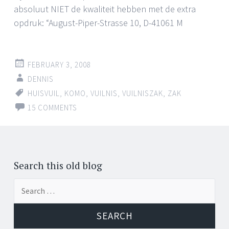
absoluut NIET de kwaliteit hebben met de extra
opdruk: “August-Piper-Strasse 10, D-41061 M
FEBRUARY 3, 2008
DENNIS
HUISVUIL
,
KOMO
,
VUILNIS
,
VUILNISZAK
,
ZAK
15 COMMENTS
Search this old blog
Search
for: