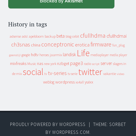
blocked by
Akismet
History in tags
cfullhdma
beta
cfullhdmai
apeldoorn
backup
cebit
adsense
adsl
blog
conceptronic
firmware
ch3snas
erotica
china
fun_plug
Life
landisk
hdtv
heroes
jaarmix
mediaplayer
google
media player
geenstijl
page3
server
mixfreaks
nas
nzbget
Music
slagers in
new york
radio
script
social
twitter
tv-series
de mix
vakantie
tv
tv serie
video
wordpress
yuixx
weblog
xs4all
PROUDLY POWERED BY WORDPRESS
|
THEME: SORBET
BY
WORDPRESS.COM
.