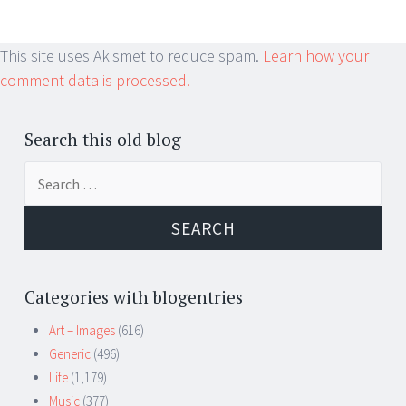
This site uses Akismet to reduce spam.
Learn how your
comment data is processed.
Search this old blog
Search
for:
Categories with blogentries
Art – Images
(616)
Generic
(496)
Life
(1,179)
Music
(377)