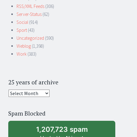
RSS/XML Feeds
(306)
Server-Status
(62)
Social
(914)
Sport
(43)
Uncategorized
(590)
Weblog
(1,398)
Work
(383)
25 years of archive
25
years
of
Spam Blocked
archive
1,207,723 spam