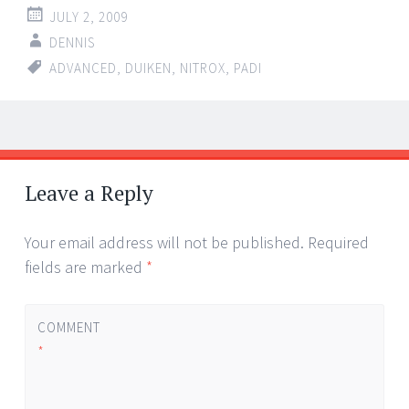
JULY 2, 2009
DENNIS
ADVANCED
,
DUIKEN
,
NITROX
,
PADI
Post
←
→
navigation
Leave a Reply
Your email address will not be published.
Required
fields are marked
*
COMMENT
*