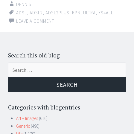
DENNIS
ADSL
,
ADSL2
,
ADSL2PLUS
,
KPN
,
ULTRA
,
XS4ALL
LEAVE A COMMENT
Search this old blog
Search
for:
Categories with blogentries
Art – Images
(616)
Generic
(496)
Life
(1,179)