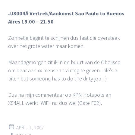
JJ8004Â Vertrek/Aankomst Sao Paulo to Buenos
Aires 19.00 – 21.50
Zonnetje begint te schijnen dus laat die oversteek
over het grote water maar komen.
Maandagmorgen zit ik in de buurt van de Obelisco
om daar aan xx mensen training te geven. Life’s a
bitch but someone has to do the dirty job ;-)
Dus na mijn commentaar op KPN Hotspots en
XS4ALL werkt ‘WiFi’ nu dus wel (Gate F02).
APRIL 1, 2007