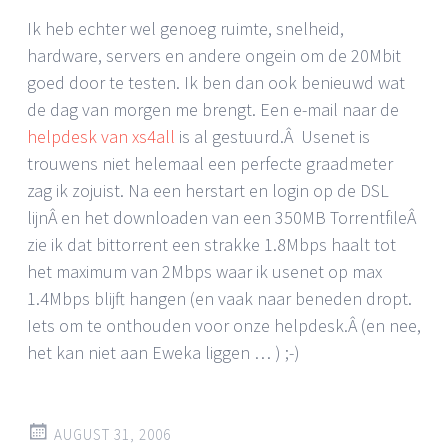
Ik heb echter wel genoeg ruimte, snelheid,
hardware, servers en andere ongein om de 20Mbit
goed door te testen. Ik ben dan ook benieuwd wat
de dag van morgen me brengt. Een e-mail naar de
helpdesk van xs4all
is al gestuurd.Â Usenet is
trouwens niet helemaal een perfecte graadmeter
zag ik zojuist. Na een herstart en login op de DSL
lijnÂ en het downloaden van een 350MB TorrentfileÂ
zie ik dat bittorrent een strakke 1.8Mbps haalt tot
het maximum van 2Mbps waar ik usenet op max
1.4Mbps blijft hangen (en vaak naar beneden dropt.
Iets om te onthouden voor onze helpdesk.Â (en nee,
het kan niet aan Eweka liggen … ) ;-)
AUGUST 31, 2006