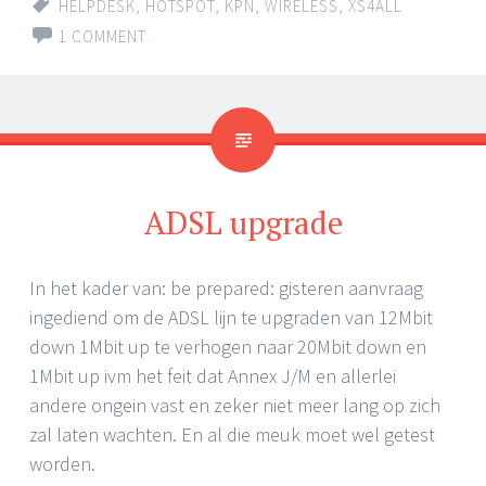
HELPDESK
,
HOTSPOT
,
KPN
,
WIRELESS
,
XS4ALL
1 COMMENT
ADSL upgrade
In het kader van: be prepared: gisteren aanvraag
ingediend om de ADSL lijn te upgraden van 12Mbit
down 1Mbit up te verhogen naar 20Mbit down en
1Mbit up ivm het feit dat Annex J/M en allerlei
andere ongein vast en zeker niet meer lang op zich
zal laten wachten. En al die meuk moet wel getest
worden.