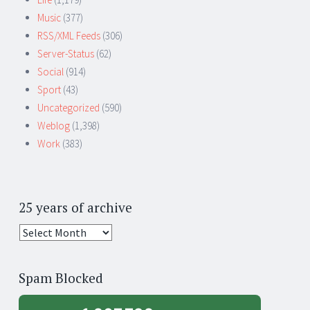
Music
(377)
RSS/XML Feeds
(306)
Server-Status
(62)
Social
(914)
Sport
(43)
Uncategorized
(590)
Weblog
(1,398)
Work
(383)
25 years of archive
25
years
of
Spam Blocked
archive