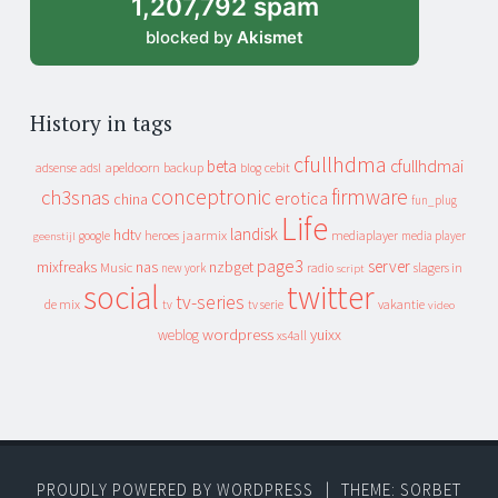
1,207,792 spam
blocked by
Akismet
History in tags
cfullhdma
beta
cfullhdmai
apeldoorn
backup
cebit
adsense
adsl
blog
conceptronic
firmware
ch3snas
erotica
china
fun_plug
Life
landisk
hdtv
heroes
jaarmix
mediaplayer
google
media player
geenstijl
page3
server
mixfreaks
nas
nzbget
Music
slagers in
new york
radio
script
social
twitter
tv-series
de mix
vakantie
tv
tv serie
video
wordpress
yuixx
weblog
xs4all
PROUDLY POWERED BY WORDPRESS
|
THEME: SORBET