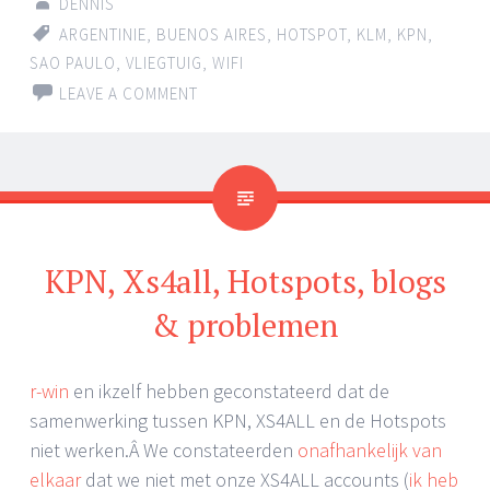
DENNIS
ARGENTINIE
,
BUENOS AIRES
,
HOTSPOT
,
KLM
,
KPN
,
SAO PAULO
,
VLIEGTUIG
,
WIFI
LEAVE A COMMENT
KPN, Xs4all, Hotspots, blogs
& problemen
r-win
en ikzelf hebben geconstateerd dat de
samenwerking tussen KPN, XS4ALL en de Hotspots
niet werken.Â We constateerden
onafhankelijk van
elkaar
dat we niet met onze XS4ALL accounts (
ik heb