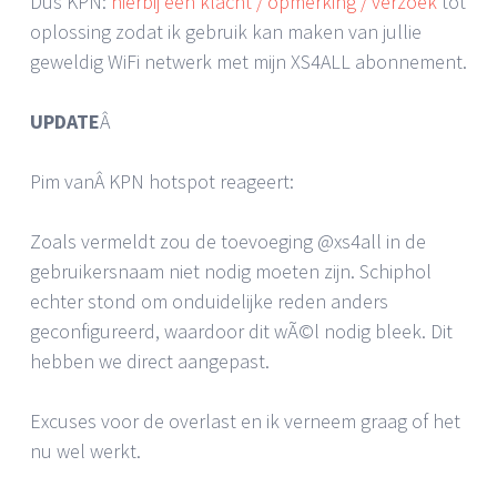
Dus KPN:
hierbij een klacht / opmerking / verzoek
tot
oplossing zodat ik gebruik kan maken van jullie
geweldig WiFi netwerk met mijn XS4ALL abonnement.
UPDATE
Â
Pim vanÂ KPN hotspot reageert:
Zoals vermeldt zou de toevoeging @xs4all in de
gebruikersnaam niet nodig moeten zijn. Schiphol
echter stond om onduidelijke reden anders
geconfigureerd, waardoor dit wÃ©l nodig bleek. Dit
hebben we direct aangepast.
Excuses voor de overlast en ik verneem graag of het
nu wel werkt.